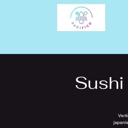
Sushi
Vert
japani