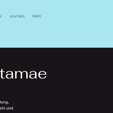
s
vouchers
Mehr
Itamae
tung,
shi und