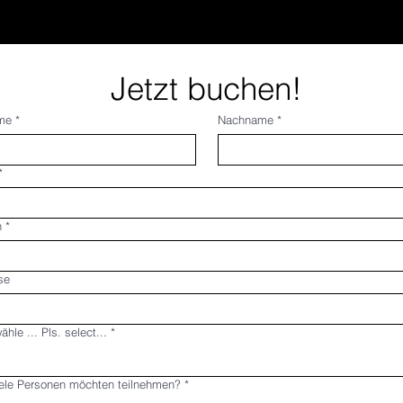
Jetzt buchen!
me
*
Nachname
*
*
n
*
se
ähle ... Pls. select...
*
ele Personen möchten teilnehmen?
*